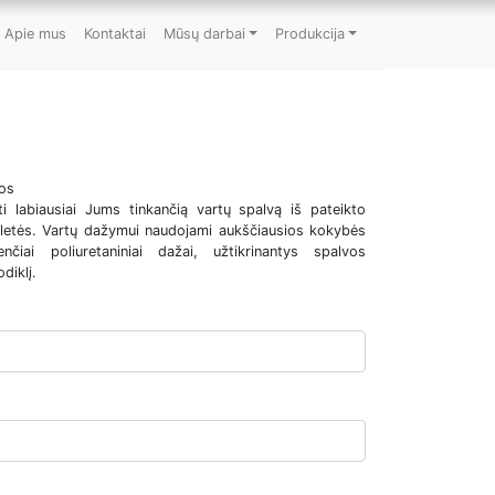
Apie mus
Kontaktai
Mūsų darbai
Produkcija
vos
ti labiausiai Jums tinkančią vartų spalvą iš pateikto
aletės. Vartų dažymui naudojami aukščiausios kokybės
nčiai poliuretaniniai dažai, užtikrinantys spalvos
diklį.