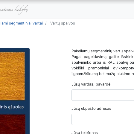
iami segmentiniai vartai
Vartų spalvos
Pakeliamų segmentinių vartų spal
Pagal pageidavimą galite išsirink
spalvininko arba iš RAL spalvų p
vokiški pramoniniai dvikompone
ilgaamžiškumą bei mažą blukimo ro
Jūsų vardas, pavardė
Jūsų el.pašto adresas
Jūsų telefonas